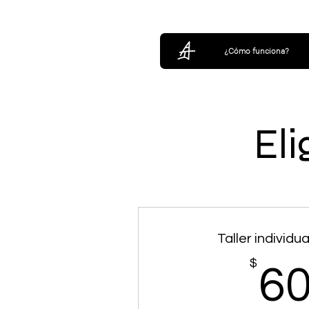
¿Cómo funciona?
Eli
Taller individua
$
6