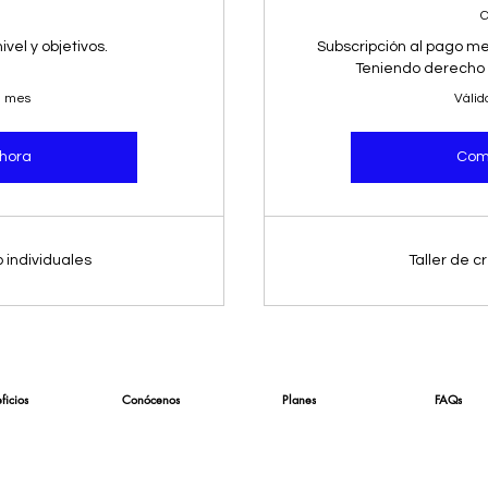
C
vel y objetivos.
Subscripción al pago m
Teniendo derecho a
n mes
Válid
hora
Com
 individuales
Taller de 
ficios
Conócenos
Planes
FAQs