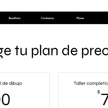
Beneficios
Conócenos
Planes
ge tu plan de pre
l de dibujo
Taller complet
600$
$
00