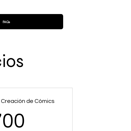
FAQs
cios
o Creación de Cómics
700$
700